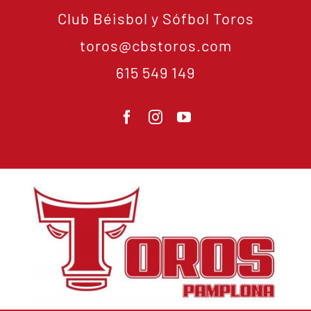
Club Béisbol y Sófbol Toros
toros@cbstoros.com
615 549 149