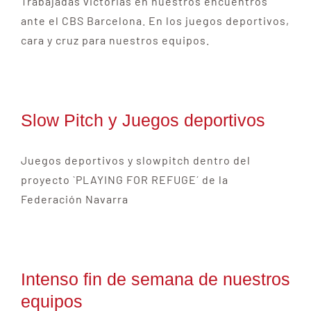
Trabajadas victorias en nuestros encuentros
ante el CBS Barcelona. En los juegos deportivos,
cara y cruz para nuestros equipos.
Slow Pitch y Juegos deportivos
Juegos deportivos y slowpitch dentro del
proyecto `PLAYING FOR REFUGE´ de la
Federación Navarra
Intenso fin de semana de nuestros
equipos