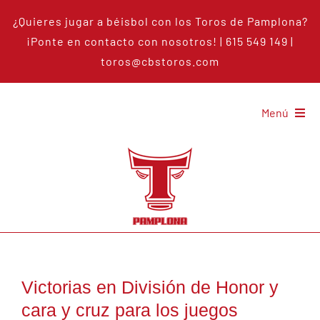
Saltar
¿Quieres jugar a béisbol con los Toros de Pamplona?
al
¡Ponte en
contacto con nosotros
!
| 615 549 149 |
contenido
toros@cbstoros.com
Menú
Los toros
Béisbol
Noticias
Señalamientos
Victorias en División de Honor y
cara y cruz para los juegos