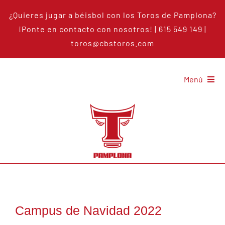
Saltar
¿Quieres jugar a béisbol con los Toros de Pamplona?
al
¡Ponte en
contacto con nosotros
!
| 615 549 149 |
contenido
toros@cbstoros.com
Menú
Los toros
Béisbol
Noticias
Señalamientos
Campus de Navidad 2022