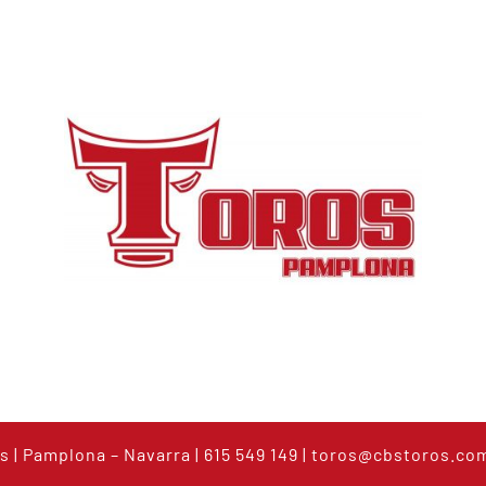
s | Pamplona – Navarra | 615 549 149 |
toros@cbstoros.co