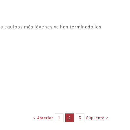
tros equipos más jóvenes ya han terminado los
Anterior
1
2
3
Siguiente