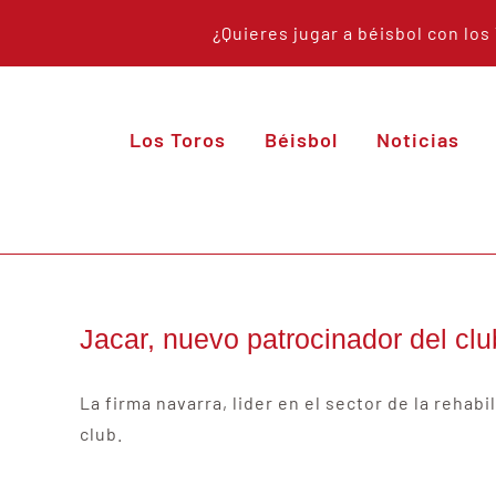
Saltar
¿Quieres jugar a béisbol con lo
al
contenido
Los Toros
Béisbol
Noticias
Jacar, nuevo patrocinador del clu
La firma navarra, lider en el sector de la reha
club.