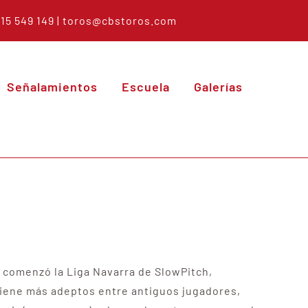
615 549 149 |
toros@cbstoros.com
Señalamientos
Escuela
Galerías
 comenzó la Liga Navarra de SlowPitch,
iene más adeptos entre antiguos jugadores,