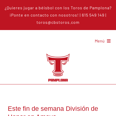
Saltar
¿Quieres jugar a béisbol con los Toros de Pamplona?
al
¡Ponte en
contacto con nosotros
!
| 615 549 149 |
contenido
toros@cbstoros.com
Menú
Los toros
Béisbol
Noticias
Señalamientos
Este fin de semana División de